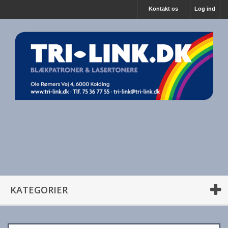
Kontakt os
Log ind
KATEGORIER