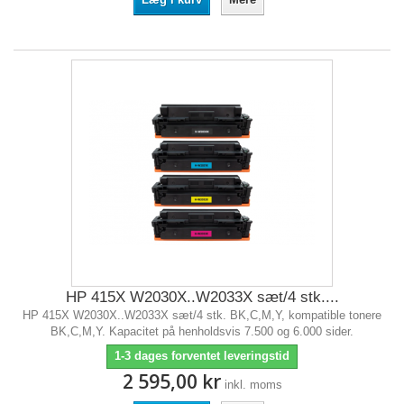
HP 415X W2030X..W2033X sæt/4 stk....
HP 415X W2030X..W2033X sæt/4 stk. BK,C,M,Y, kompatible tonere
BK,C,M,Y. Kapacitet på henholdsvis 7.500 og 6.000 sider.
1-3 dages forventet leveringstid
2 595,00 kr
inkl. moms