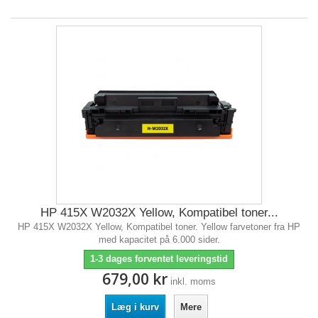
HP 415X W2032X Yellow, Kompatibel toner...
HP 415X W2032X Yellow, Kompatibel toner. Yellow farvetoner fra HP
med kapacitet på 6.000 sider.
1-3 dages forventet leveringstid
679,00 kr
inkl. moms
Læg i kurv
Mere