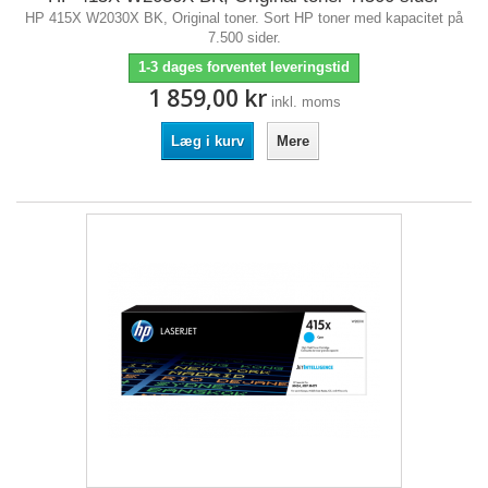
HP 415X W2030X BK, Original toner. Sort HP toner med kapacitet på
7.500 sider.
1-3 dages forventet leveringstid
1 859,00 kr
inkl. moms
Læg i kurv
Mere