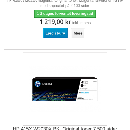
HP 415A W2033A Magenta, Original toner. Magenta farvetoner fra HP
med kapacitet på 2.100 sider.
1-3 dages forventet leveringstid
1 219,00 kr
inkl. moms
Læg i kurv
Mere
HP 415X W2030X BK, Original toner 7.500 sider