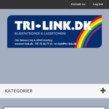
Kontakt os
Log ind
KATEGORIER