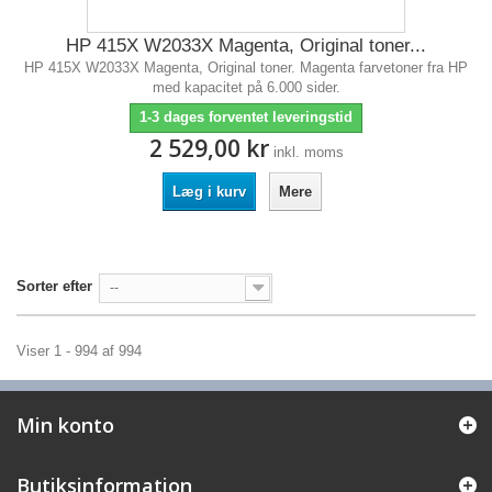
HP 415X W2033X Magenta, Original toner...
HP 415X W2033X Magenta, Original toner. Magenta farvetoner fra HP
med kapacitet på 6.000 sider.
1-3 dages forventet leveringstid
2 529,00 kr
inkl. moms
Læg i kurv
Mere
Sorter efter
--
Viser 1 - 994 af 994
Min konto
Butiksinformation