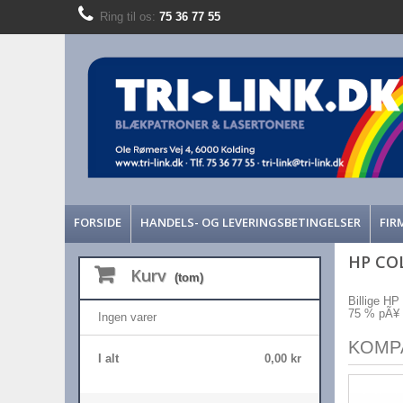
Ring til os:
75 36 77 55
FORSIDE
HANDELS- OG LEVERINGSBETINGELSER
FIR
HP CO
Kurv
(tom)
Billige HP
75 % pÃ¥ p
Ingen varer
KOMP
I alt
0,00 kr