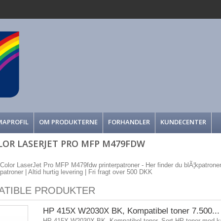
MAPROFIL
OM PRODUKTERNE
FORHANDLER
KUNDECENTER
LOR LASERJET PRO MFP M479FDW
 Color LaserJet Pro MFP M479fdw printerpatroner - Her finder du blÃ¦kpatroner
atroner | Altid hurtig levering | Fri fragt over 500 DKK
ATIBLE PRODUKTER
HP 415X W2030X BK, Kompatibel toner 7.500...
HP 415X W2030X BK, Kompatibel toner. Sort HP toner med ka