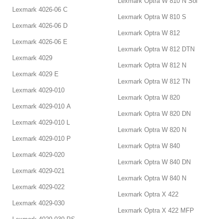
Lexmark Optra W 810 N Sol
printerpatroner – billige
Lexmark 4026-06 C
Lexmark Optra W 810 S
priser på printerpatroner til
Lexmark 4026-06 D
Lexmark Optra W 812
Lexmark
Lexmark 4026-06 E
Lexmark Optra W 812 DTN
Vi har Danmarks billigste Lexmark printerpatroner. Vi sender
Lexmark 4029
fra dag til dag, så de kan være fremme ved dig hurtigst muligt.
Lexmark Optra W 812 N
Vi vil være de billigste til levering af blækpatroner til din printer.
Lexmark 4029 E
Lexmark Optra W 812 TN
Vi har leveret Lexmark patroner til alle egne af Danmark de
Lexmark 4029-010
sidste 30 år, hvilket har givet os en lang erfaring med, hvad der
Lexmark Optra W 820
dur. Det betyder, at vi altid leverer produkter i højeste kvalitet,
Lexmark 4029-010 A
så du ikke skal bøvle med, at Lexmark printerpatroner ikke dur.
Lexmark Optra W 820 DN
Køb dem nu, det fortryder du ej, når du printer igen næste
Lexmark 4029-010 L
gang!
Lexmark Optra W 820 N
Du kan også afhente dit printerblæk i Kolding hos vores butik,
Lexmark 4029-010 P
Lexmark Optra W 840
hvor du kan få farveblækket med med det samme.
Lexmark 4029-020
Lexmark Optra W 840 DN
Lexmark 4029-021
Lexmark Optra W 840 N
Lexmark 4029-022
Lexmark Optra X 422
Lexmark 4029-030
Lexmark Optra X 422 MFP