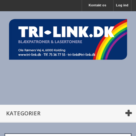
Kontakt os
Log ind
KATEGORIER