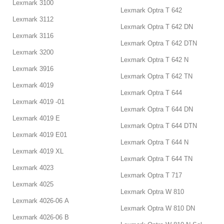
Lexmark 3100
fyldt helt op, og du får derefter ofte mere end dobbelt så meget
Lexmark Optra T 642
blæk, når du vælger kompatible. Det synes vi, er mest
Lexmark 3112
Lexmark Optra T 642 DN
rimeligt, når du køber blækpatroner. De skal være fyldt helt op,
Lexmark 3116
så du ikke oftere end nødvendigt skal skifte blæk.
Lexmark Optra T 642 DTN
Lexmark 3200
Printerblæk til Lex mark – køb
Lexmark Optra T 642 N
billige printerpatroner
Lexmark 3916
Lexmark Optra T 642 TN
En blækbeholder er den del af printeren, du kan tage ud og
Lexmark 4019
Lexmark Optra T 644
skifte, når printeren løber tør for blæk. Ved nogle printere kan
Lexmark 4019 -01
du opleve, at selvom printeren har været billig, vil du blive
Lexmark Optra T 644 DN
skuffet, når du ser prisen på blækfarven dertil. Men ikke her!
Lexmark 4019 E
Vi har nemlig et stort kompatibelt udvalg, hvor blækbeholderen
Lexmark Optra T 644 DTN
er fyldt helt op og derfor indeholder ofte helt op til 10 ml mere
Lexmark 4019 E01
end sædvanlige patroner til printeren. Men ikke nok med det,
Lexmark Optra T 644 N
Lexmark 4019 XL
så koster de også endnu mindre. Det er altså både billigere at
Lexmark Optra T 644 TN
købe kompatibelt blæk samtidig med at de vare længere.
Lexmark 4023
Vores Lexmark printerpatroner er i højeste kvalitet. Vi har et
Lexmark Optra T 717
stort udvalg og sender fra dag til dag, når du allermest mangler
Lexmark 4025
dem. Så kan du være sikker på at fortsætte dine print i en
Lexmark Optra W 810
hast.
Lexmark 4026-06 A
Lexmark Optra W 810 DN
Kompatible Lexmark
Lexmark 4026-06 B