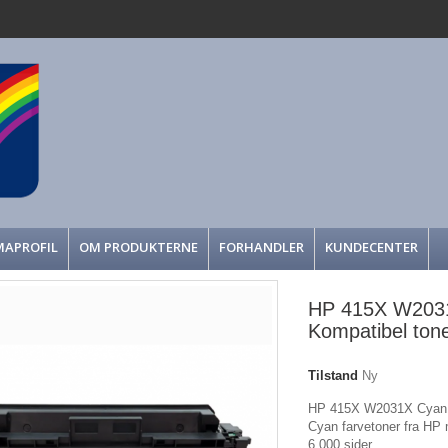
MAPROFIL
OM PRODUKTERNE
FORHANDLER
KUNDECENTER
HP 415X W203
Kompatibel tone
Tilstand
Ny
HP 415X W2031X Cyan, 
Cyan farvetoner fra HP 
6.000 sider.