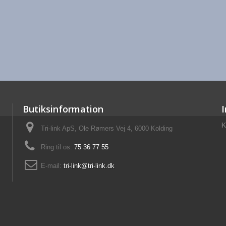
Butiksinformation
K
Tri-link ApS, Ole Rømers Vej 4, 6000 Kolding
Ring til os:
75 36 77 55
E-mail:
tri-link@tri-link.dk