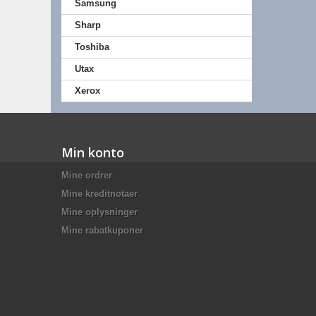
Samsung
Sharp
Toshiba
Utax
Xerox
Min konto
Mine ordrer
Mine kreditnotaer
Mine oplysninger
Mine rabatkuponer