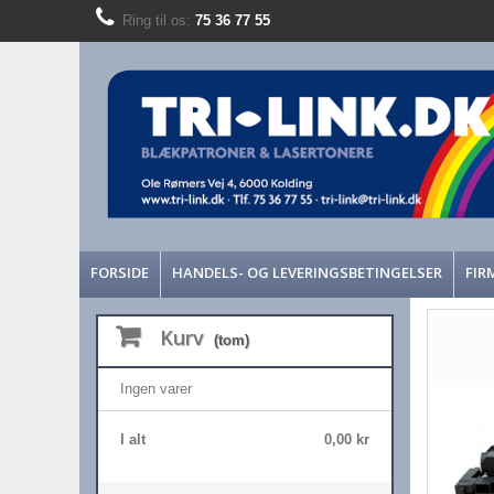
Ring til os:
75 36 77 55
FORSIDE
HANDELS- OG LEVERINGSBETINGELSER
FIR
Kurv
(tom)
Ingen varer
I alt
0,00 kr