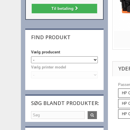
Til betaling
FIND PRODUKT
Vælg producent
YDE
Vælg printer model
Passer 
HP C
SØG BLANDT PRODUKTER:
HP C
HP C