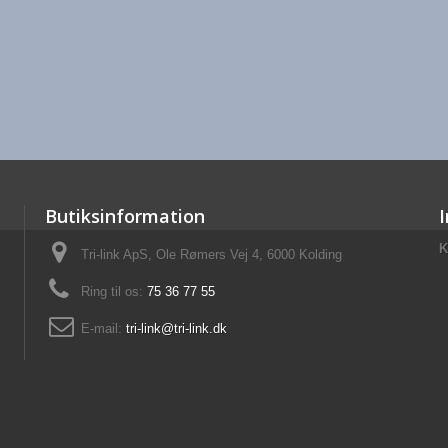
Butiksinformation
K
Tri-link ApS, Ole Rømers Vej 4, 6000 Kolding
Ring til os:
75 36 77 55
E-mail:
tri-link@tri-link.dk