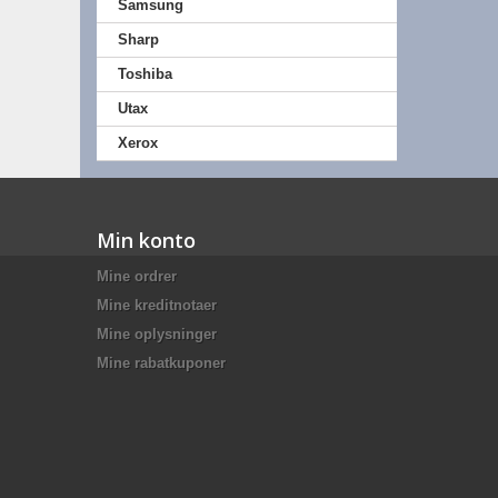
Samsung
Sharp
Toshiba
Utax
Xerox
Min konto
Mine ordrer
Mine kreditnotaer
Mine oplysninger
Mine rabatkuponer