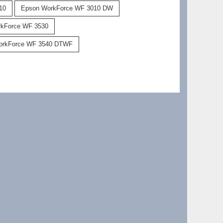
10
Epson WorkForce WF 3010 DW
kForce WF 3530
orkForce WF 3540 DTWF