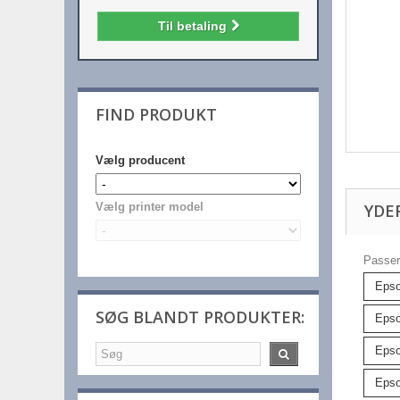
Til betaling
FIND PRODUKT
Vælg producent
YDE
Vælg printer model
Passer 
Epso
SØG BLANDT PRODUKTER:
Epso
Epso
Epso