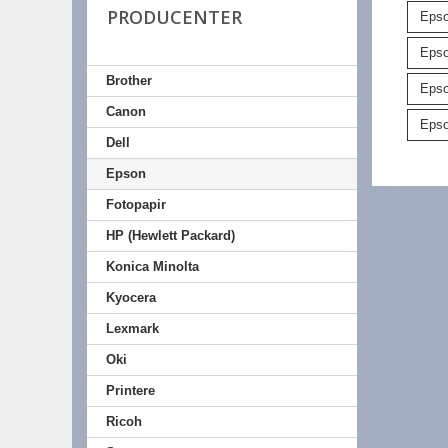
PRODUCENTER
Epso
Epso
Brother
Eps
Canon
Epso
Dell
Epson
Fotopapir
HP (Hewlett Packard)
Konica Minolta
Kyocera
Lexmark
Oki
Printere
Ricoh