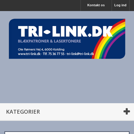
Kontakt os
Log ind
KATEGORIER