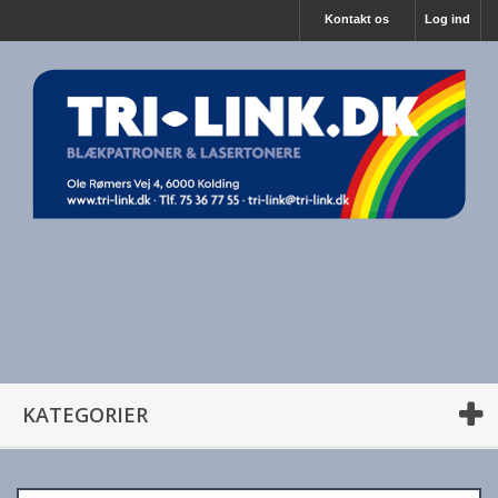
Kontakt os
Log ind
KATEGORIER