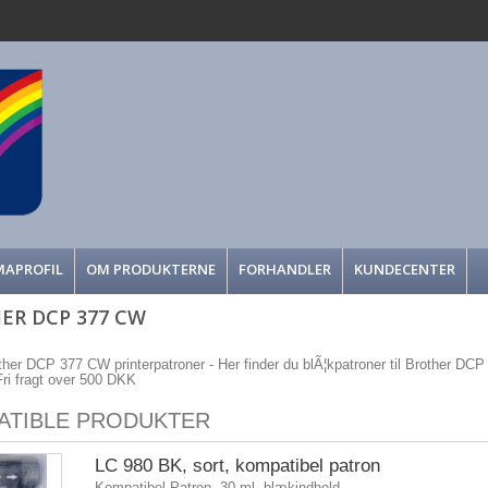
MAPROFIL
OM PRODUKTERNE
FORHANDLER
KUNDECENTER
ER DCP 377 CW
other DCP 377 CW printerpatroner - Her finder du blÃ¦kpatroner til Brother DCP 3
 Fri fragt over 500 DKK
ATIBLE PRODUKTER
LC 980 BK, sort, kompatibel patron
Kompatibel Patron, 30 ml. blækindhold