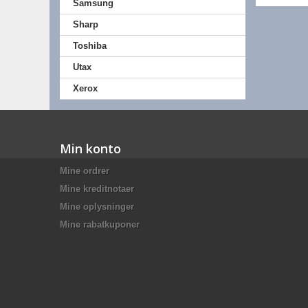
Samsung
Sharp
Toshiba
Utax
Xerox
Min konto
Mine ordrer
Mine kreditnotaer
Mine oplysninger
Mine rabatkuponer