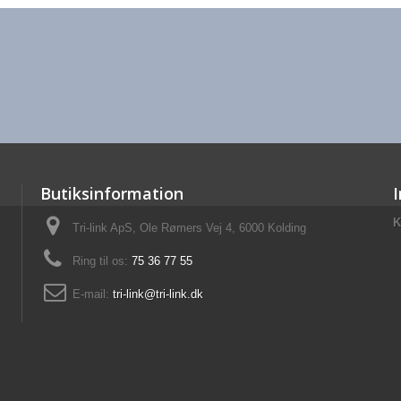
Butiksinformation
K
Tri-link ApS, Ole Rømers Vej 4, 6000 Kolding
Ring til os:
75 36 77 55
E-mail:
tri-link@tri-link.dk