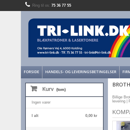
Ring til os:
75 36 77 55
FORSIDE
HANDELS- OG LEVERINGSBETINGELSER
FIR
BROTH
Kurv
(tom)
Billige Br
levering |
Ingen varer
KOMP
I alt
0,00 kr