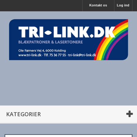
Kontakt os
Log ind
KATEGORIER