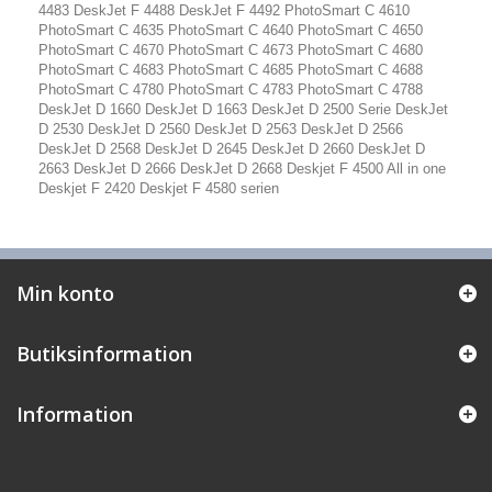
4483 DeskJet F 4488 DeskJet F 4492 PhotoSmart C 4610
PhotoSmart C 4635 PhotoSmart C 4640 PhotoSmart C 4650
PhotoSmart C 4670 PhotoSmart C 4673 PhotoSmart C 4680
PhotoSmart C 4683 PhotoSmart C 4685 PhotoSmart C 4688
PhotoSmart C 4780 PhotoSmart C 4783 PhotoSmart C 4788
DeskJet D 1660 DeskJet D 1663 DeskJet D 2500 Serie DeskJet
D 2530 DeskJet D 2560 DeskJet D 2563 DeskJet D 2566
DeskJet D 2568 DeskJet D 2645 DeskJet D 2660 DeskJet D
2663 DeskJet D 2666 DeskJet D 2668 Deskjet F 4500 All in one
Deskjet F 2420 Deskjet F 4580 serien
Min konto
Butiksinformation
Information