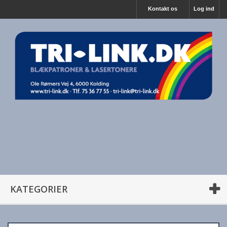
Kontakt os
Log ind
KATEGORIER