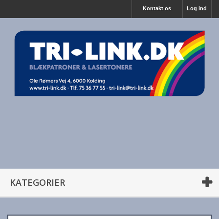
Kontakt os
Log ind
KATEGORIER