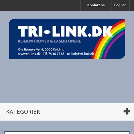
Kontakt os
Log ind
KATEGORIER