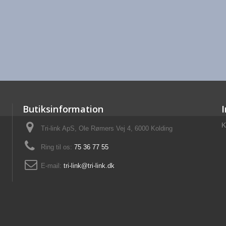
Butiksinformation
K
Tri-link ApS, Ole Rømers Vej 4, 6000 Kolding
Ring til os:
75 36 77 55
E-mail:
tri-link@tri-link.dk