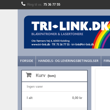
Ring til os:
75 36 77 55
FORSIDE
HANDELS- OG LEVERINGSBETINGELSER
FIR
Kurv
(tom)
Ingen varer
I alt
0,00 kr