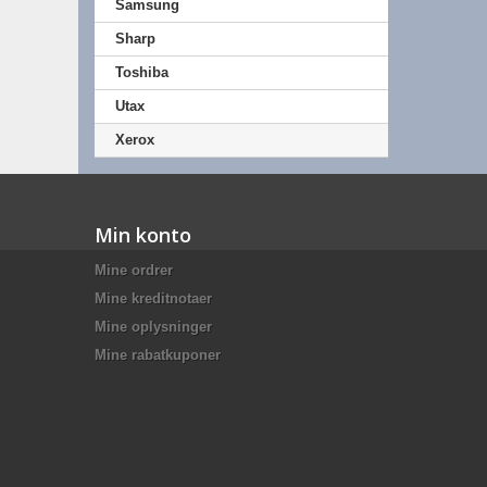
Samsung
Sharp
Toshiba
Utax
Xerox
Min konto
Mine ordrer
Mine kreditnotaer
Mine oplysninger
Mine rabatkuponer