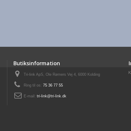
Butiksinformation
K
Tri-link ApS, Ole Rømers Vej 4, 6000 Kolding
Ring til os:
75 36 77 55
E-mail:
tri-link@tri-link.dk