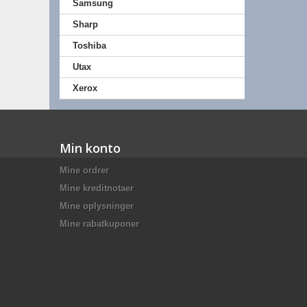
Samsung
Sharp
Toshiba
Utax
Xerox
Min konto
Mine ordrer
Mine kreditnotaer
Mine oplysninger
Mine rabatkuponer