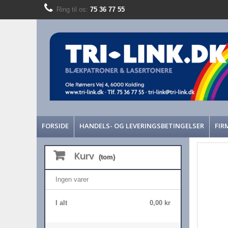
Ring til os:
75 36 77 55
FORSIDE
HANDELS- OG LEVERINGSBETINGELSER
FIR
Kurv
(tom)
Ingen varer
I alt
0,00 kr