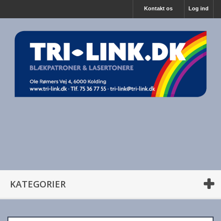
Kontakt os
Log ind
KATEGORIER