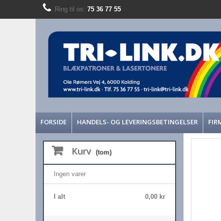
Ring til os:
75 36 77 55
FORSIDE
HANDELS- OG LEVERINGSBETINGELSER
FIR
Kurv
(tom)
Ingen varer
I alt
0,00 kr