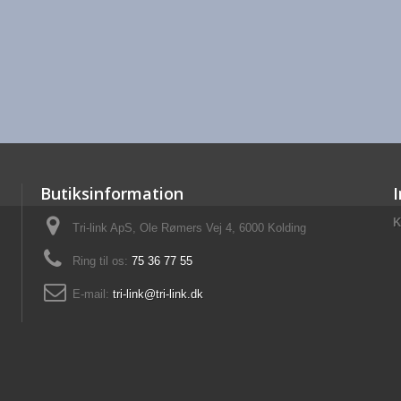
Butiksinformation
K
Tri-link ApS, Ole Rømers Vej 4, 6000 Kolding
Ring til os:
75 36 77 55
E-mail:
tri-link@tri-link.dk