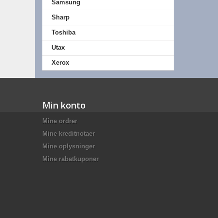
Samsung
Sharp
Toshiba
Utax
Xerox
Min konto
Mine ordrer
Mine kreditnotaer
Mine oplysninger
Mine rabatkuponer