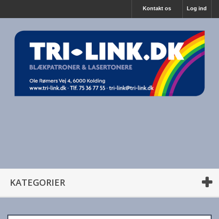
Kontakt os
Log ind
KATEGORIER