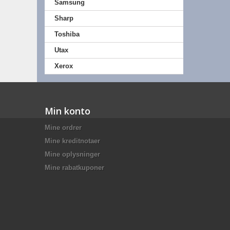
Samsung
Sharp
Toshiba
Utax
Xerox
Min konto
Mine ordrer
Mine kreditnotaer
Mine oplysninger
Mine rabatkuponer