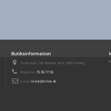
Butiksinformation
K
Tri-link ApS, Ole Rømers Vej 4, 6000 Kolding
Ring til os:
75 36 77 55
E-mail:
tri-link@tri-link.dk