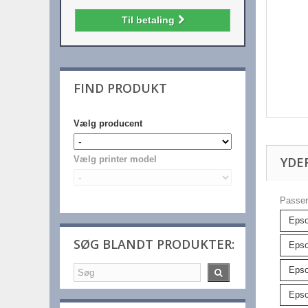
Til betaling
FIND PRODUKT
Vælg producent
YDE
Vælg printer model
Passer 
Epso
SØG BLANDT PRODUKTER:
Epso
Epso
Epso