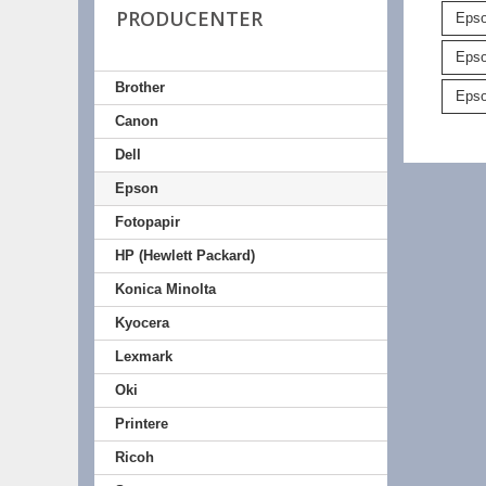
PRODUCENTER
Epso
Epso
Brother
Epso
Canon
Dell
Epson
Fotopapir
HP (Hewlett Packard)
Konica Minolta
Kyocera
Lexmark
Oki
Printere
Ricoh