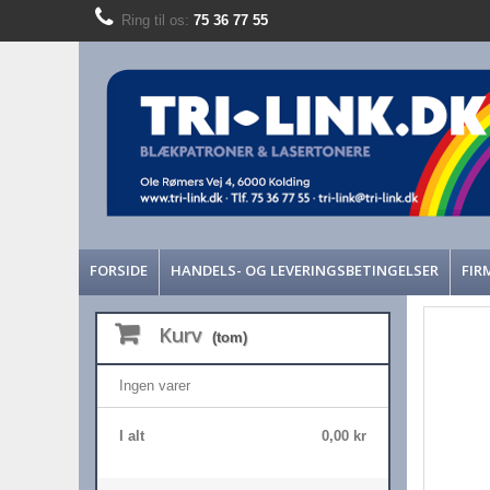
Ring til os:
75 36 77 55
FORSIDE
HANDELS- OG LEVERINGSBETINGELSER
FIR
Kurv
(tom)
Ingen varer
I alt
0,00 kr