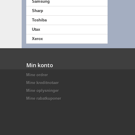
Samsung
Sharp
Toshiba
Utax
Xerox
Min konto
Mine ordrer
Mine kreditnotaer
Mine oplysninger
Mine rabatkuponer