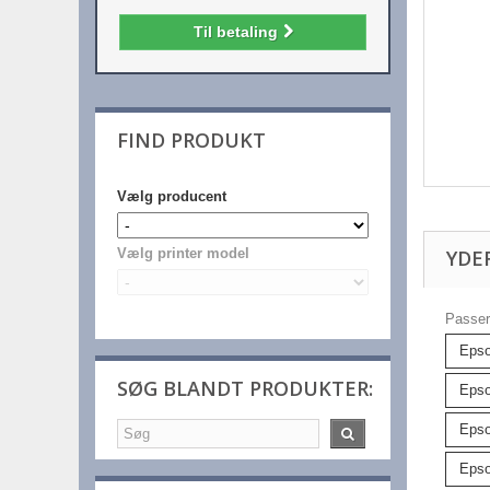
Til betaling
FIND PRODUKT
Vælg producent
YDE
Vælg printer model
Passer 
Epso
SØG BLANDT PRODUKTER:
Epso
Eps
Eps