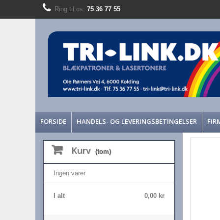
Ring til os:
75 36 77 55
FORSIDE
HANDELS- OG LEVERINGSBETINGELSER
FIR
Kurv
(tom)
Ingen varer
I alt
0,00 kr