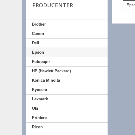
PRODUCENTER
Epso
Brother
Canon
Dell
Epson
Fotopapir
HP (Hewlett Packard)
Konica Minolta
Kyocera
Lexmark
Oki
Printere
Ricoh