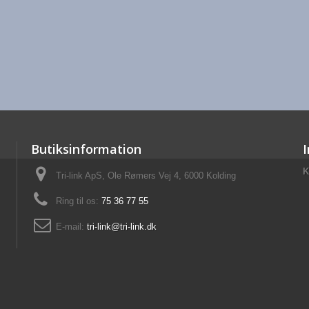
Butiksinformation
K
Tri-link ApS, Ole Rømers Vej 4, 6000 Kolding
Ring til os:
75 36 77 55
E-mail:
tri-link@tri-link.dk