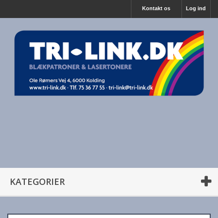
Kontakt os
Log ind
KATEGORIER