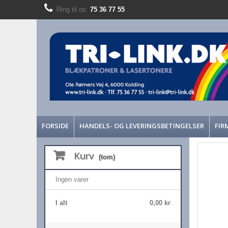
Ring til os:
75 36 77 55
FORSIDE
HANDELS- OG LEVERINGSBETINGELSER
FIR
Kurv
(tom)
Ingen varer
I alt
0,00 kr