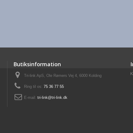
Butiksinformation
K
Tri-link ApS, Ole Rømers Vej 4, 6000 Kolding
Ring til os:
75 36 77 55
E-mail:
tri-link@tri-link.dk