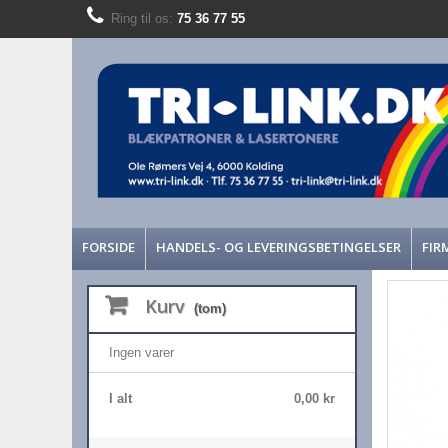
Ring til os:
75 36 77 55
FORSIDE
HANDELS- OG LEVERINGSBETINGELSER
FIR
Kurv
(tom)
Ingen varer
I alt
0,00 kr