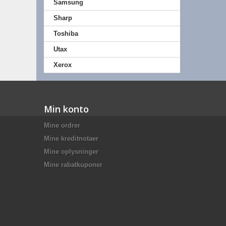
Samsung
Sharp
Toshiba
Utax
Xerox
Min konto
Mine ordrer
Mine kreditnotaer
Mine oplysninger
Mine rabatkuponer