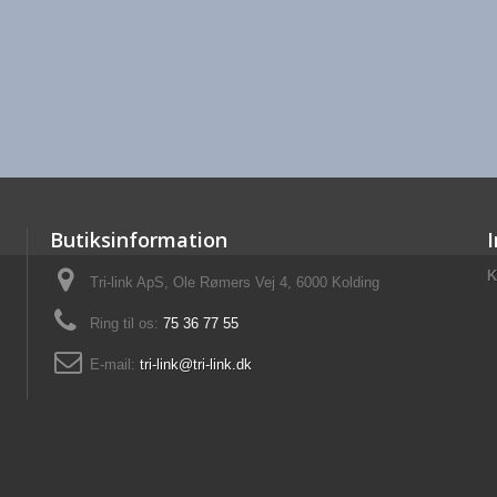
Butiksinformation
K
Tri-link ApS, Ole Rømers Vej 4, 6000 Kolding
Ring til os:
75 36 77 55
E-mail:
tri-link@tri-link.dk