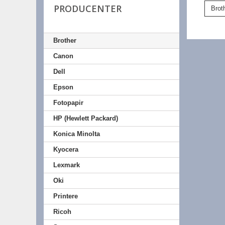
PRODUCENTER
Brot
Brother
Canon
Dell
Epson
Fotopapir
HP (Hewlett Packard)
Konica Minolta
Kyocera
Lexmark
Oki
Printere
Ricoh