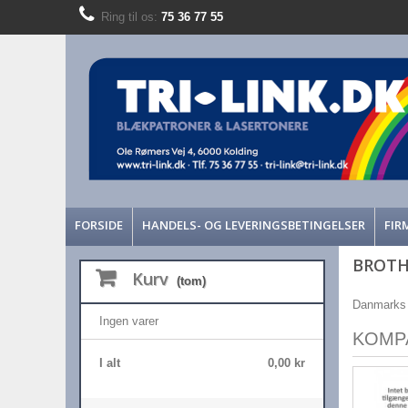
Ring til os:
75 36 77 55
FORSIDE
HANDELS- OG LEVERINGSBETINGELSER
FIR
BROTH
Kurv
(tom)
Danmarks b
Ingen varer
KOMP
I alt
0,00 kr