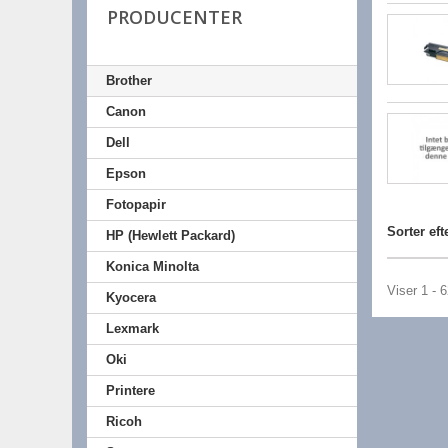
PRODUCENTER
Brother
Canon
Dell
Epson
Fotopapir
Sorter eft
HP (Hewlett Packard)
Konica Minolta
Viser 1 - 
Kyocera
Lexmark
Oki
Printere
Ricoh