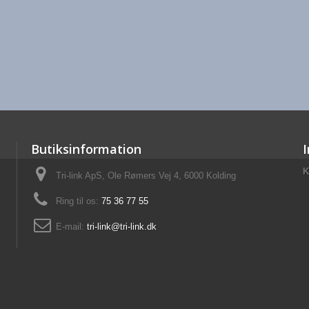
Butiksinformation
K
Tri-link ApS, Ole Rømers Vej 4, 6000 Kolding
Ring til os:
75 36 77 55
E-mail:
tri-link@tri-link.dk