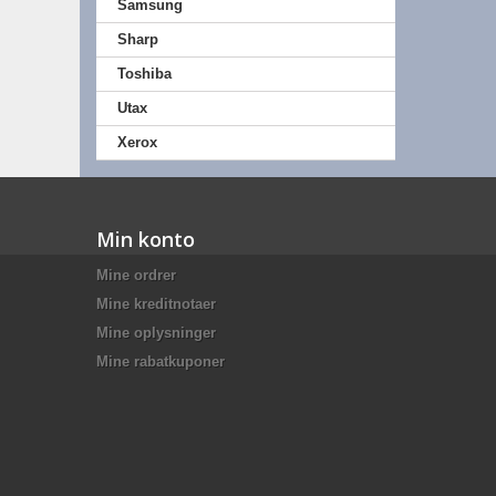
Samsung
Sharp
Toshiba
Utax
Xerox
Min konto
Mine ordrer
Mine kreditnotaer
Mine oplysninger
Mine rabatkuponer