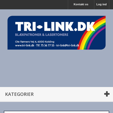
Kontakt os
Log ind
KATEGORIER