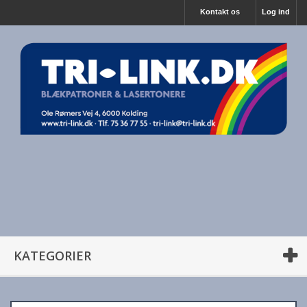
Kontakt os
Log ind
KATEGORIER