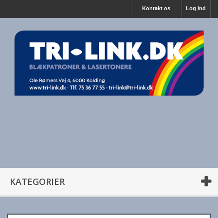
Kontakt os
Log ind
KATEGORIER