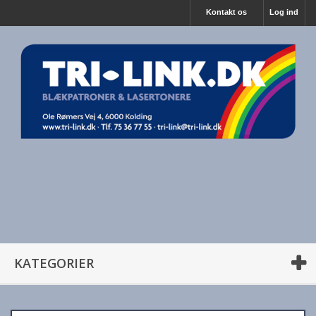
Kontakt os
Log ind
KATEGORIER