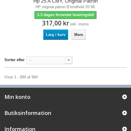
Hp 25 A CMY, Original Patron
HP original patron B‘kindhold 20 Ml.
1-3 dages forventet leveringstid
317,00 kr
inkl. moms
Læg i kurv
Mere
Sorter efter
--
Viser 1 - 994 af 994
Min konto
Butiksinformation
Information