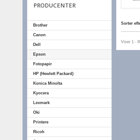
PRODUCENTER
Sorter eft
Brother
Canon
Viser 1 - 
Dell
Epson
Fotopapir
HP (Hewlett Packard)
Konica Minolta
Kyocera
Lexmark
Oki
Printere
Ricoh