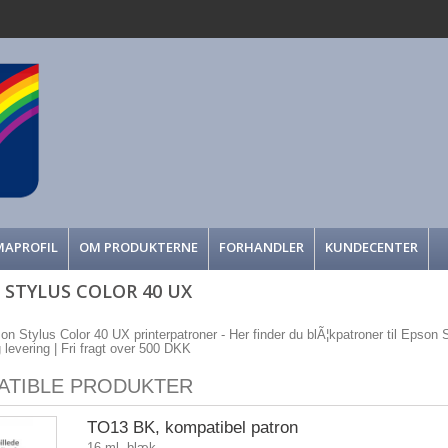
MAPROFIL
OM PRODUKTERNE
FORHANDLER
KUNDECENTER
 STYLUS COLOR 40 UX
son Stylus Color 40 UX printerpatroner - Her finder du blÃ¦kpatroner til Epson S
g levering | Fri fragt over 500 DKK
ATIBLE PRODUKTER
TO13 BK, kompatibel patron
16 ml. blæk