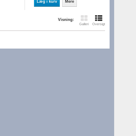
Læg i kurv
Mere
Visning:
Galleri
Oversigt