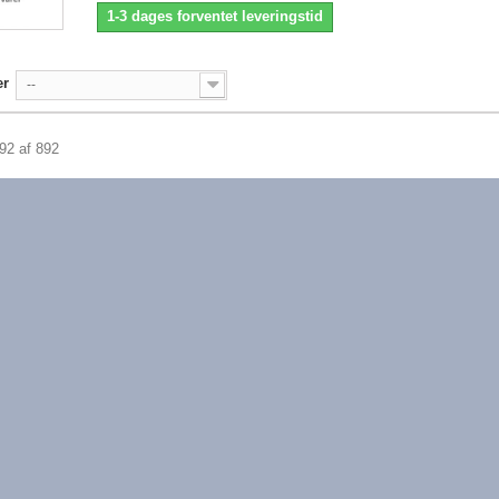
1-3 dages forventet leveringstid
er
--
892 af 892