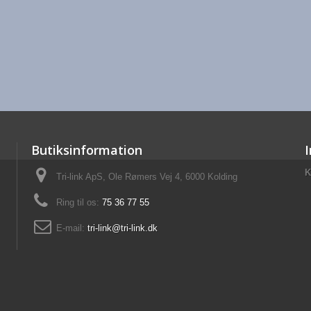
Butiksinformation
K
Tri-link ApS, Ole Rømers Vej 4, 6000 Kolding
Ring til os:
75 36 77 55
E-mail:
tri-link@tri-link.dk