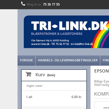
Ring til os:
75 36 77 55
FORSIDE
HANDELS- OG LEVERINGSBETINGELSER
FIR
EPSON
Kurv
(tom)
Billige Ep
Altid hurti
Ingen varer
KOMP
I alt
0,00 kr