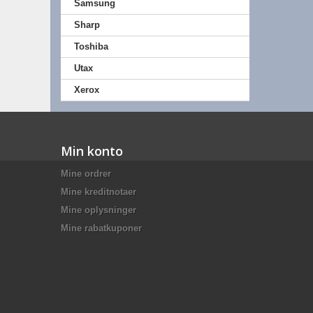
Samsung
Sharp
Toshiba
Utax
Xerox
Min konto
Mine ordrer
Mine kreditnotaer
Mine oplysninger
Mine rabatkuponer