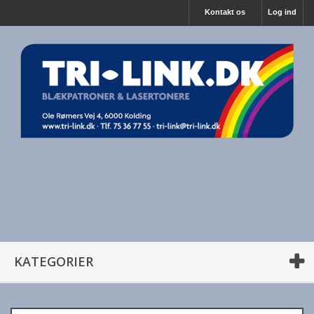
Kontakt os
Log ind
KATEGORIER