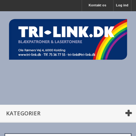
Kontakt os
Log ind
KATEGORIER