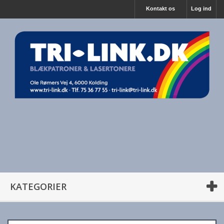
Kontakt os
Log ind
KATEGORIER