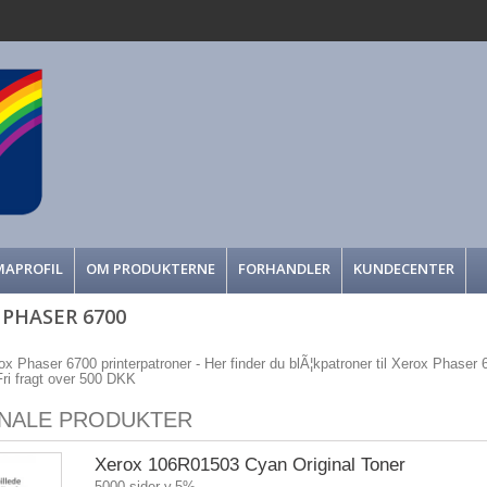
MAPROFIL
OM PRODUKTERNE
FORHANDLER
KUNDECENTER
 PHASER 6700
rox Phaser 6700 printerpatroner - Her finder du blÃ¦kpatroner til Xerox Phaser 67
 Fri fragt over 500 DKK
INALE PRODUKTER
Xerox 106R01503 Cyan Original Toner
5000 sider v.5%