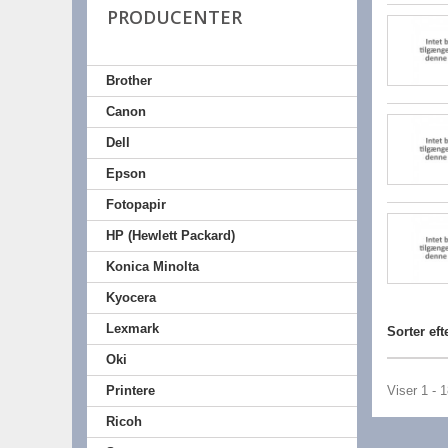
PRODUCENTER
Brother
Canon
Dell
Epson
Fotopapir
HP (Hewlett Packard)
Konica Minolta
Kyocera
Lexmark
Sorter eft
Oki
Printere
Viser 1 - 
Ricoh