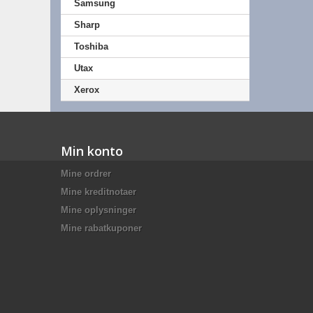
Samsung
Sharp
Toshiba
Utax
Xerox
Min konto
Mine ordrer
Mine kreditnotaer
Mine oplysninger
Mine rabatkuponer