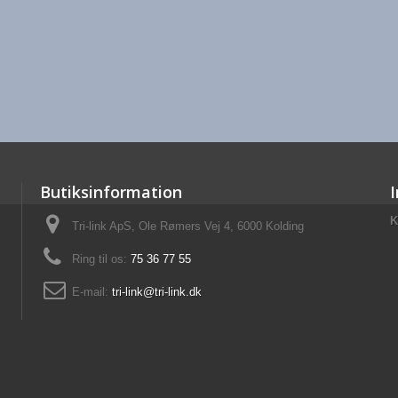
Butiksinformation
K
Tri-link ApS, Ole Rømers Vej 4, 6000 Kolding
Ring til os:
75 36 77 55
E-mail:
tri-link@tri-link.dk