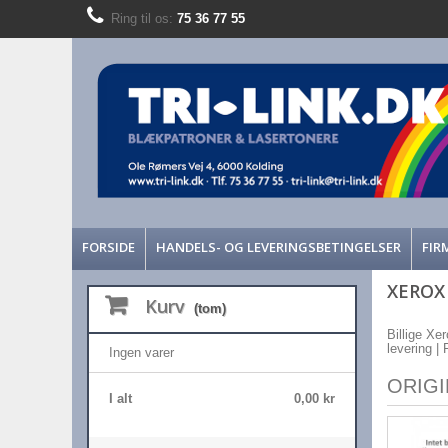
Ring til os:
75 36 77 55
FORSIDE
HANDELS- OG LEVERINGSBETINGELSER
FIR
XEROX
Kurv
(tom)
Billige Xe
levering |
Ingen varer
ORIG
I alt
0,00 kr