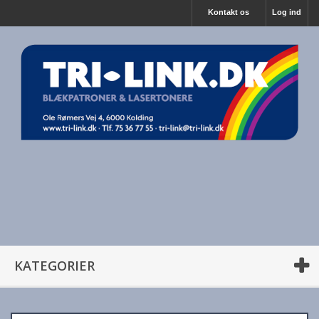
Kontakt os
Log ind
KATEGORIER