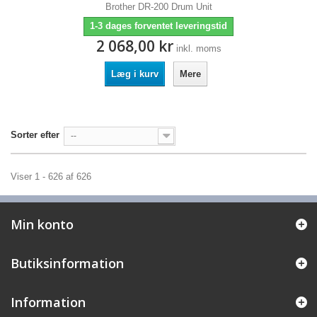
Brother DR-200 Drum Unit
1-3 dages forventet leveringstid
2 068,00 kr
inkl. moms
Læg i kurv
Mere
Sorter efter
--
Viser 1 - 626 af 626
Min konto
Butiksinformation
Information