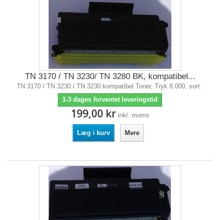
TN 3170 / TN 3230/ TN 3280 BK, kompatibel...
TN 3170 / TN 3230 / TN 3230 kompatibel Toner, Tryk 8.000, sort.
1-3 dages forventet leveringstid
199,00 kr
inkl. moms
Læg i kurv
Mere