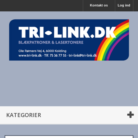
Kontakt os
Log ind
KATEGORIER