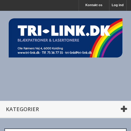
Kontakt os
Log ind
KATEGORIER