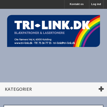
Kontakt os
Log ind
KATEGORIER