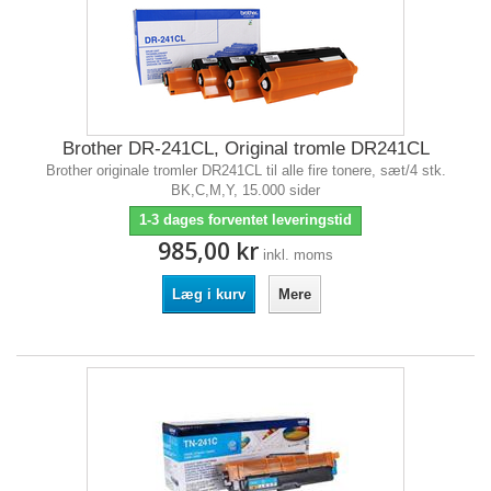
Brother DR-241CL, Original tromle DR241CL
Brother originale tromler DR241CL til alle fire tonere, sæt/4 stk.
BK,C,M,Y, 15.000 sider
1-3 dages forventet leveringstid
985,00 kr
inkl. moms
Læg i kurv
Mere