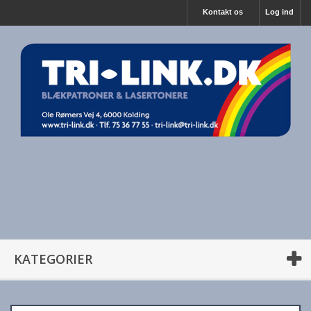
Kontakt os
Log ind
KATEGORIER