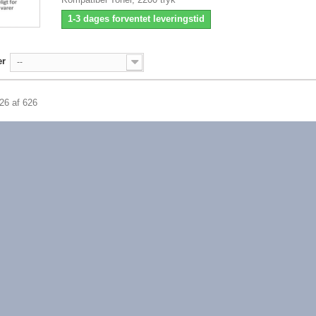
1-3 dages forventet leveringstid
er
--
626 af 626