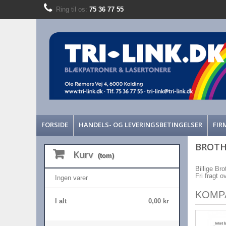
Ring til os:
75 36 77 55
FORSIDE
HANDELS- OG LEVERINGSBETINGELSER
FIR
BROTH
Kurv
(tom)
Billige Bro
Fri fragt 
Ingen varer
KOMP
I alt
0,00 kr