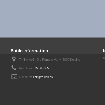
Butiksinformation
K
Tri-link ApS, Ole Rømers Vej 4, 6000 Kolding
Ring til os:
75 36 77 55
E-mail:
tri-link@tri-link.dk