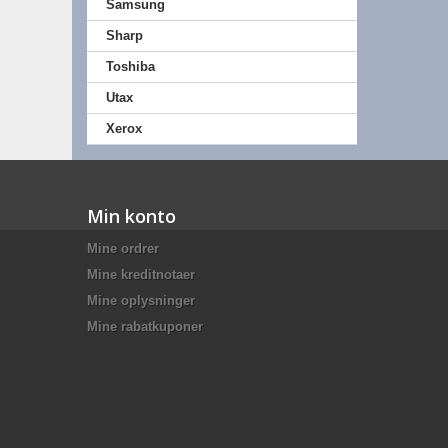
Samsung
Sharp
Toshiba
Utax
Xerox
Min konto
Mine ordrer
Mine kreditnotaer
Mine oplysninger
Mine rabatkuponer