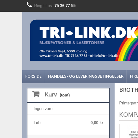
Ring til os:
75 36 77 55
FORSIDE
HANDELS- OG LEVERINGSBETINGELSER
FIR
BROTH
Kurv
(tom)
Printerpatr
Ingen varer
KOMP
I alt
0,00 kr