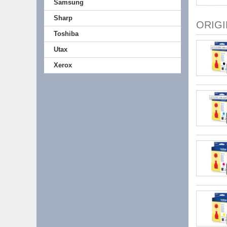
Samsung
Sharp
ORIG
Toshiba
Utax
Xerox