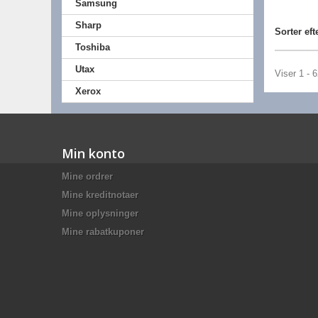
Samsung
Sharp
Sorter eft
Toshiba
Utax
Viser 1 - 
Xerox
Min konto
Mine ordrer
Mine kreditnotaer
Mine oplysninger
Mine rabatkuponer