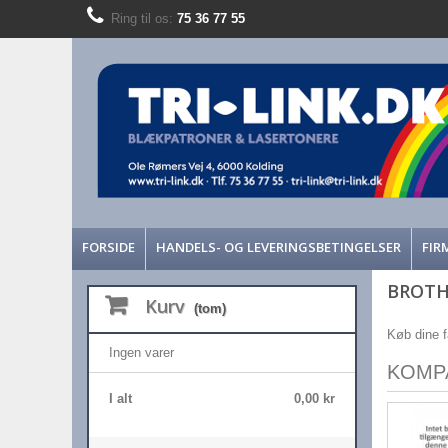
Ring til os:
75 36 77 55
FORSIDE
HANDELS- OG LEVERINGSBETINGELSER
FIR
BROTH
Kurv
(tom)
Køb dine f
Ingen varer
KOMP
I alt
0,00 kr