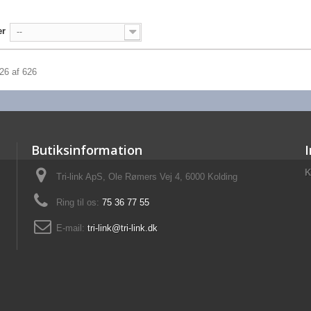
er
--
626 af 626
Butiksinformation
K
Tri-link ApS, Ole Rømers Vej 4, 6000 Kolding
Ring til os:
75 36 77 55
E-mail:
tri-link@tri-link.dk