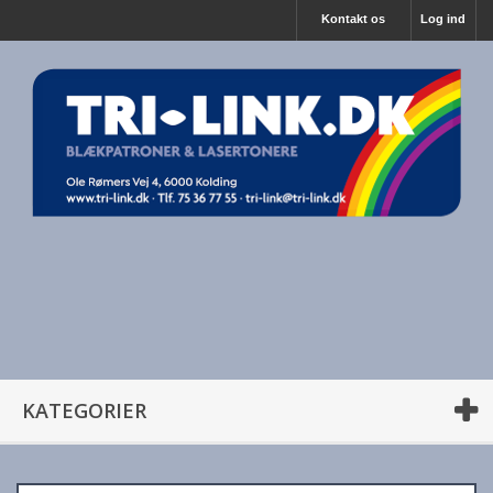
Kontakt os
Log ind
KATEGORIER