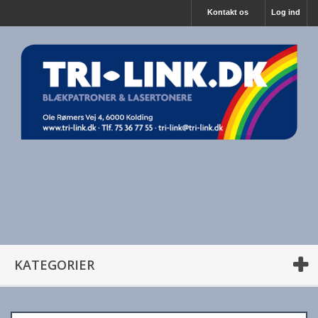
Kontakt os
Log ind
KATEGORIER