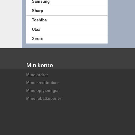
Samsung
Sharp
Toshiba
Utax
Xerox
Min konto
Mine ordrer
Mine kreditnotaer
Mine oplysninger
Mine rabatkuponer