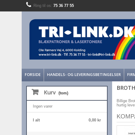
Ring til os:
75 36 77 55
FORSIDE
HANDELS- OG LEVERINGSBETINGELSER
FIR
BROTH
Kurv
(tom)
Billige Br
hurtig lev
Ingen varer
KOMP
I alt
0,00 kr