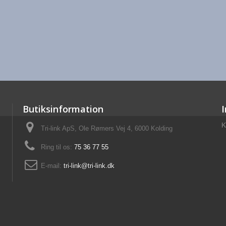
Butiksinformation
K
Tri-link ApS, Ole Rømers Vej 4, 6000 Kolding
Ring til os:
75 36 77 55
E-mail:
tri-link@tri-link.dk