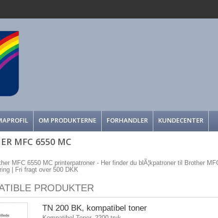
MAPROFIL
OM PRODUKTERNE
FORHANDLER
KUNDECENTER
ER MFC 6550 MC
other MFC 6550 MC printerpatroner - Her finder du blÃ¦kpatroner til Brother MFC
ering | Fri fragt over 500 DKK
ATIBLE PRODUKTER
TN 200 BK, kompatibel toner
Kompatibel Toner, 2200 tryk