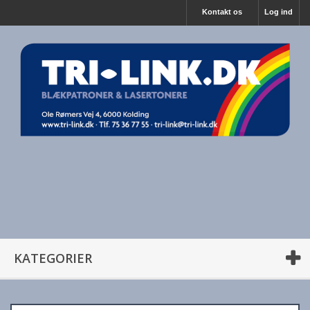
Kontakt os
Log ind
KATEGORIER