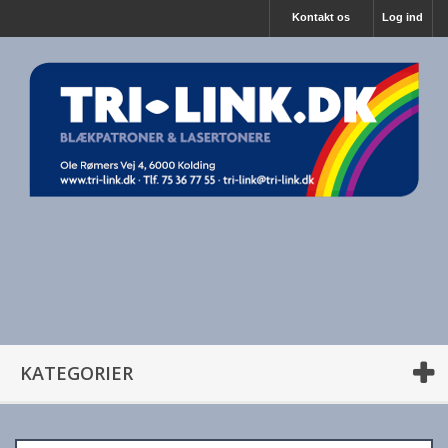
Kontakt os
Log ind
KATEGORIER