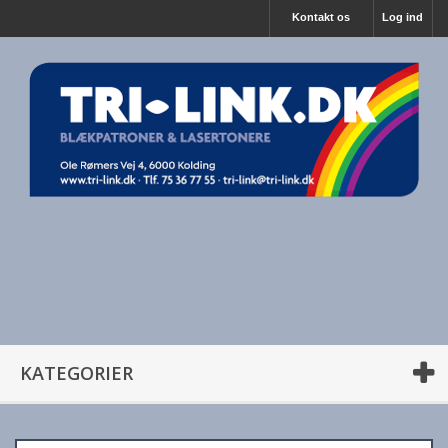
Kontakt os
Log ind
KATEGORIER