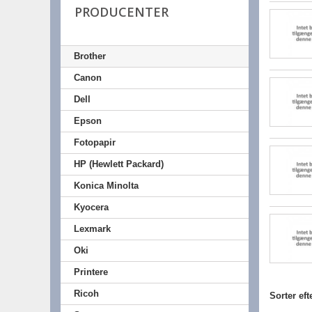
PRODUCENTER
Brother
Canon
Dell
Epson
Fotopapir
HP (Hewlett Packard)
Konica Minolta
Kyocera
Lexmark
Oki
Printere
Ricoh
Sorter eft