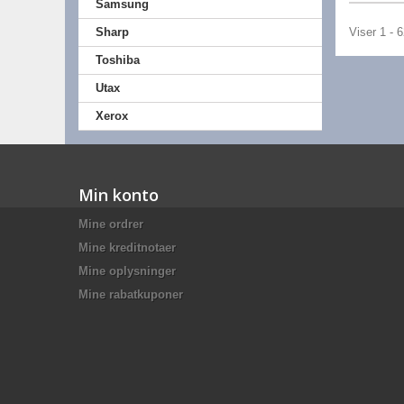
Samsung
Sharp
Viser 1 - 
Toshiba
Utax
Xerox
Min konto
Mine ordrer
Mine kreditnotaer
Mine oplysninger
Mine rabatkuponer