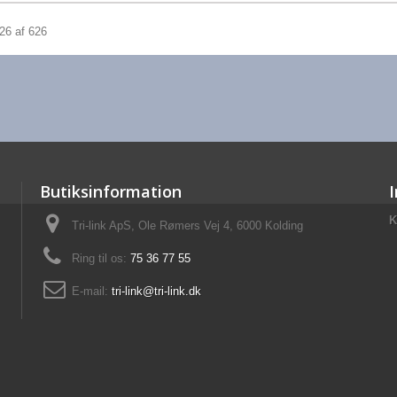
626 af 626
Butiksinformation
K
Tri-link ApS, Ole Rømers Vej 4, 6000 Kolding
Ring til os:
75 36 77 55
E-mail:
tri-link@tri-link.dk