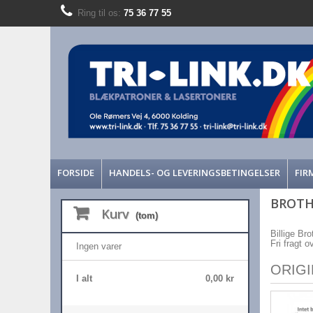
Ring til os:
75 36 77 55
FORSIDE
HANDELS- OG LEVERINGSBETINGELSER
FIR
BROTH
Kurv
(tom)
Billige Bro
Fri fragt 
Ingen varer
ORIG
I alt
0,00 kr