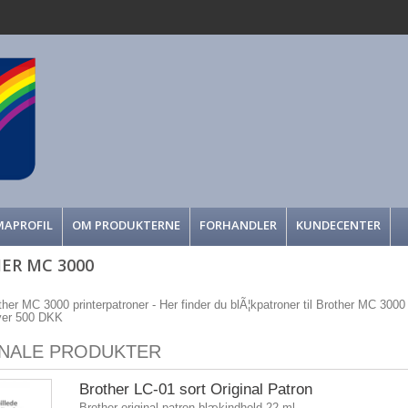
MAPROFIL
OM PRODUKTERNE
FORHANDLER
KUNDECENTER
ER MC 3000
ther MC 3000 printerpatroner - Her finder du blÃ¦kpatroner til Brother MC 3000 bi
over 500 DKK
INALE PRODUKTER
Brother LC-01 sort Original Patron
Brother original patron blækindhold 22 ml.