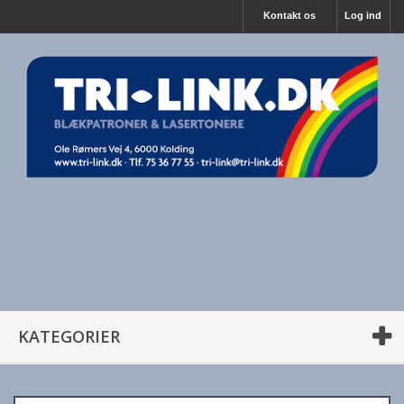
Kontakt os
Log ind
KATEGORIER